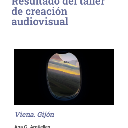
Resultado del taller
de creación
audiovisual
Viena. Gijón
Ana G. Argüelles